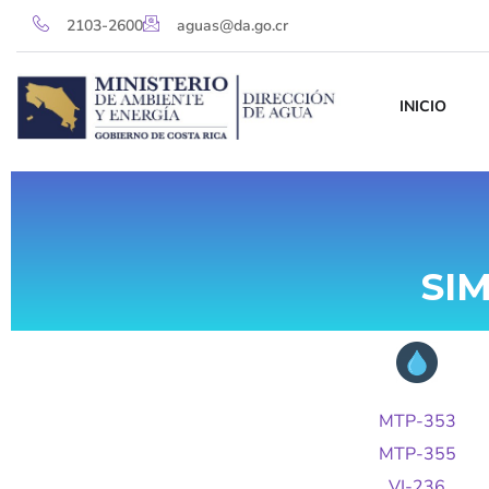
2103-2600
aguas@da.go.cr
INICIO
SI
MTP-353
MTP-355
VI-236