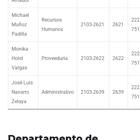
Amador
Michael
Recursos
222
Muñoz
2103-2621
2621
Humanos
751
Padilla
Monika
222
Holst
Proveeduria
2103-2622
2622
751
Vargas
José Luis
222
Navarro
Administrativo
2103-2639
2639
751
Zelaya
Departamento de