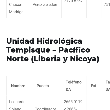
2770-5257
Chacón
Pérez Zeledón
75
Madrigal
Unidad Hidrológica
Tempisque – Pacífico
Norte (Liberia y Nicoya)
Teléfono
Fa
Nombre
Puesto
Ext
DA
D
Leonardo
2665-0119
Solano
Coordinador
y 2665-