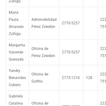
Zúñiga
María
Paula
Adminsibilidad
222
2770-5257
Alvarado
Pérez Zeledón
75
Zúñiga
Margarita
Oficina de
222
Valverde
2770-5257
Pérez Zeledón
75
Quesada
Yandry
Oficina de
222
Benavides
2775-1210
128
Golfito
75
Cubero
Gabriela
Catalina
Oficina de
222