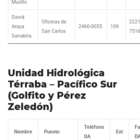
Murillo
David
Oficinas de
2221
Araya
2460-0055
109
San Carlos
751
Sanabria
Unidad Hidrológica
Térraba – Pacífico Sur
(Golfito y Pérez
Zeledón)
Teléfono
F
Nombre
Puesto
Ext
DA
D