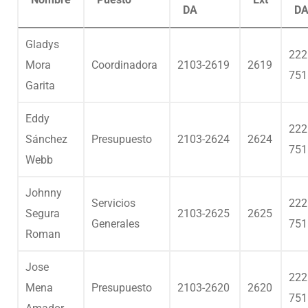
DA
D
Gladys
222
Mora
Coordinadora
2103-2619
2619
751
Garita
Eddy
222
Sánchez
Presupuesto
2103-2624
2624
751
Webb
Johnny
Servicios
222
Segura
2103-2625
2625
Generales
751
Roman
Jose
222
Mena
Presupuesto
2103-2620
2620
751