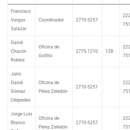
Francisco
222
Vargas
Coordinador
2770-5257
75
Salazar
David
Oficina de
222
Chacón
2775-1210
128
Golfito
75
Robles
Jairo
David
Oficina de
222
2770-5257
Gómez
Pérez Zeledón
75
Céspedes
Jorge Luis
Oficina de
222
Blanco
2770-5257
Pérez Zeledón
75