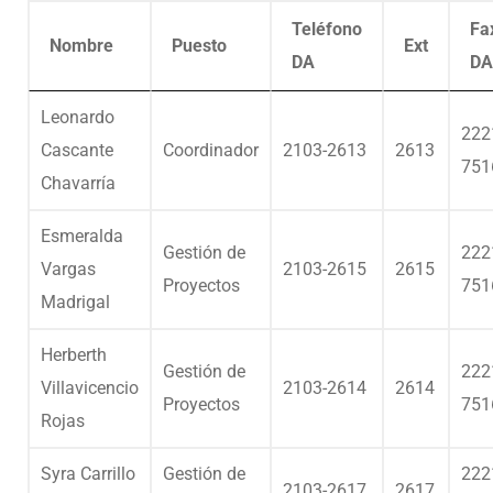
Teléfono
Fa
Nombre
Puesto
Ext
DA
DA
Leonardo
222
Cascante
Coordinador
2103-2613
2613
751
Chavarría
Esmeralda
Gestión de
222
Vargas
2103-2615
2615
Proyectos
751
Madrigal
Herberth
Gestión de
222
Villavicencio
2103-2614
2614
Proyectos
751
Rojas
Syra Carrillo
Gestión de
222
2103-2617
2617